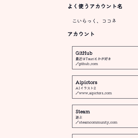
よく使うアカウント名
こいらっく、ココネ
アカウント
GitHub
最近はTauriとかが好き
🔗github.com
Aipictors
AIイラスト2
🔗www.aipictors.com
Steam
遊ぶ
🔗steamcommunity.com