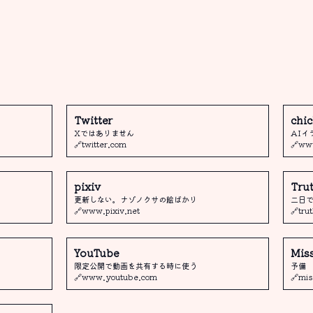
Twitter
chic
Xではありません
AIイ
🔗twitter.com
🔗www
pixiv
Trut
更新しない。ナゾノクサの絵ばかり
二日
🔗www.pixiv.net
🔗tru
YouTube
Mis
限定公開で動画を共有する時に使う
予備
🔗www.youtube.com
🔗mis