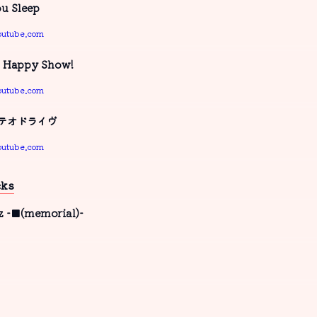
ou Sleep
outube.com
l Happy Show!
outube.com
テオドライヴ
outube.com
cks
z -■(memorial)-