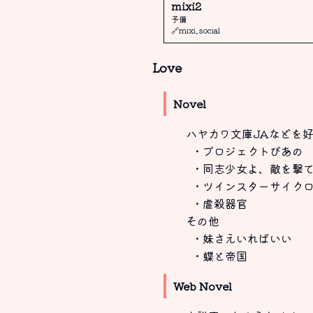
mixi2
予備
🔗mixi.social
Love
Novel
ハヤカワ文庫JAなどを
・プロジェクトぴあの
・同志少女よ、敵を撃
・ツインスターサイクロ
・虐殺器官
その他
・妹さえいればいい
・蝶と帝国
Web Novel