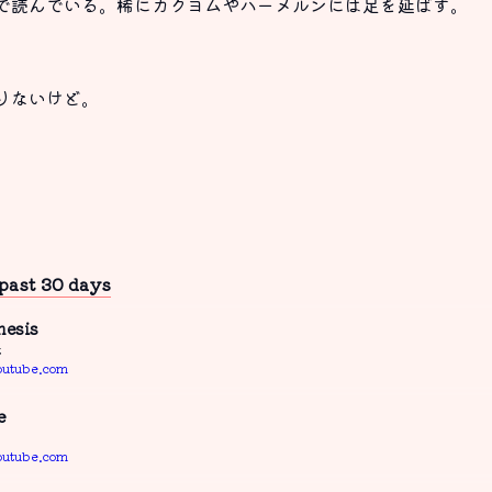
で読んでいる。稀にカクヨムやハーメルンには足を延ばす。
りないけど。
 past 30 days
nesis
t
outube.com
e
outube.com