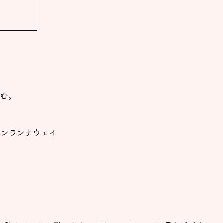
好む。
て
ンランナウェイ