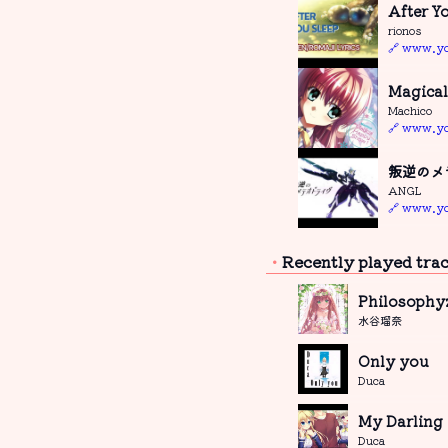
After Y
rionos
🔗 www.y
Magica
Machico
🔗 www.y
叛逆のメ
ANGL
🔗 www.y
Recently played tra
Philosophy
水谷瑠奈
Only you
Duca
My Darling
Duca