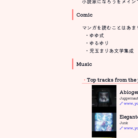
小説家になろうをメイン
Comic
マンガを読むことはあま
・ゆゆ式
・ゆるゆり
・児玉まりあ文学集成
Music
Top tracks from the
Abioge
Juggernau
🔗 www.y
Elegant
Junk
🔗 www.y