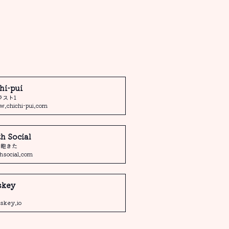
hi-pui
ラスト1
.chichi-pui.com
h Social
で飽きた
thsocial.com
skey
skey.io