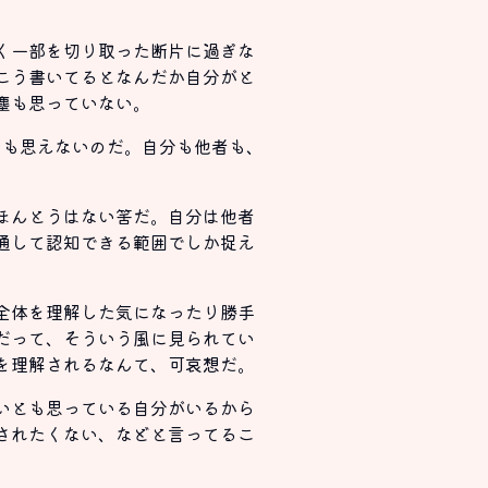
く一部を切り取った断片に過ぎな
こう書いてるとなんだか自分がと
塵も思っていない。
ちも思えないのだ。自分も他者も、
ほんとうはない筈だ。自分は他者
通して認知できる範囲でしか捉え
全体を理解した気になったり勝手
だって、そういう風に見られてい
を理解されるなんて、可哀想だ。
いとも思っている自分がいるから
されたくない、などと言ってるこ