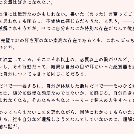
た文章は好きになれない。
は僕には無理なのかもしれない。書いた（言った）言葉ってご
と思われても困るし、不愉快に感じるだろうな、と思う。――
誤解されそうだが、べつに自分をなにか特別な存在だなんて微
皆、完璧で非の打ち所のない崇高な存在であるとも、これっぽっ
ひとだ。
て独立している。そこにそれ以上の、必要以上の繋がりなど、
いし、その行動だって、結局は自分の目や耳といった感覚器を
た自分についてもきっと同じことだろう。
だけで――要するに、自分が体験した断片だけで――そのひと
のは、随分と傲慢な態度なのではないか、と感じる。自分自身
まれなくなる。そんなちゃちなストーリーで個人の人生すべて
かってもらえないことを恐れながら、同時にわかってもらいた
そも、誰も自分など理解しようとなんてしていないのに、理解
稽な話だ。