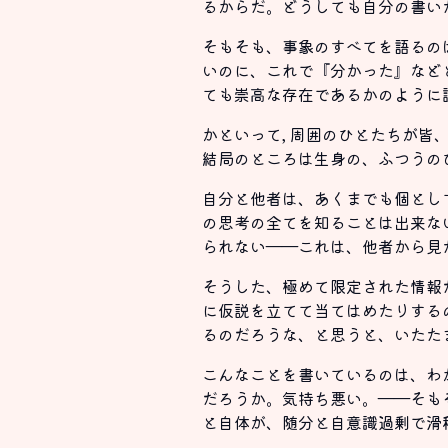
るからだ。どうしても自分の書い
そもそも、事象のすべてを語るの
いのに、これで『分かった』など
ても崇高な存在であるかのように
かといって, 周囲のひとたちが
結局のところは生身の、ふつうの
自分と他者は、あくまでも個とし
の思考の全てを知ることは出来な
られない――これは、他者から見
そうした、極めて限定された情報
に仮説を立てて当てはめたりする
るのだろうな、と思うと、いたた
こんなことを書いているのは、わ
だろうか。気持ち悪い。――そも
と自体が、随分と自意識過剰で滑