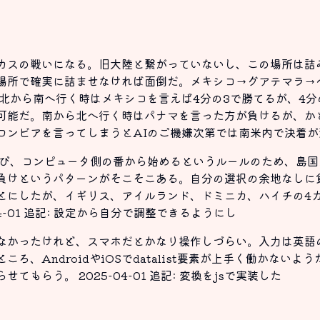
。
カスの戦いになる。旧大陸と繋がっていないし、この場所は詰
場所で確実に詰ませなければ面倒だ。メキシコ→グアテマラ→
北から南へ行く時はメキシコを言えば4分の3で勝てるが、4分
可能だ。南から北へ行く時はパナマを言った方が負けるが、か
ロンビアを言ってしまうとAIのご機嫌次第では南米内で決着が
選び、コンピュータ側の番から始めるというルールのため、島
負けというパターンがそこそこある。自分の選択の余地なしに
とにしたが、イギリス、アイルランド、ドミニカ、ハイチの4
4-01 追記: 設定から自分で調整できるようにし
なかったけれど、スマホだとかなり操作しづらい。入力は英語
ろ、AndroidやiOSでdatalist要素が上手く働かない
もらう。 2025-04-01 追記: 変換をjsで実装した