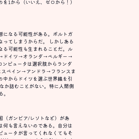
のを1から（いいえ、ゼロから！）
態になる可能性がある。ポルトガ
なってしまうからだ。 しかしある
なる可能性も生まれることだ。ル
→ドイツ→オランダ→ベルギー→
コンピュータは選択肢からランダ
はスペイン→アンドラ→フランスま
の中からドイツを選ぶ世界線を引
かなか詰むことがない。特に人間側
る。
国（ガンビア/レソトなど）があ
は何も言えないのである。自分は
ピュータが言ってくれなくてもそ