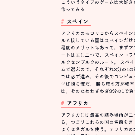
こういうタイプのゲームは大好き
作ってみる
スペイン
アフリカのモロッコからスペイン
ルと接している国はスペインだけ
程度のメリットもあって、まずア
ートは主に二つで、スペイン→フ
ルクセンブルクのルート。 スペ
ムで選ぶので、それぞれ3分の1の
では必ず進み、その後でコンピュ
けば勝ち確だ。 勝ち確の方が確
は。そのためわざわざ3分の1で
アフリカ
アフリカには最高の詰み場所が二
る。つまりこれらの国の名前を言
よくセネガルを使う。アフリカの