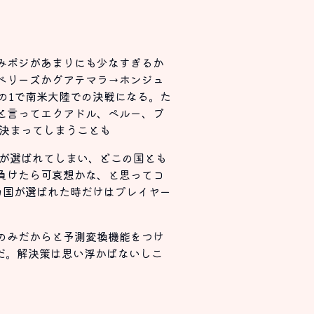
みポジがあまりにも少なすぎるか
ベリーズかグアテマラ→ホンジュ
の1で南米大陸での決戦になる。た
と言ってエクアドル、ペルー、ブ
決まってしまうことも
国が選ばれてしまい、どこの国とも
負けたら可哀想かな、と思ってコ
カ国が選ばれた時だけはプレイヤー
のみだからと予測変換機能をつけ
ようだ。解決策は思い浮かばないしこ