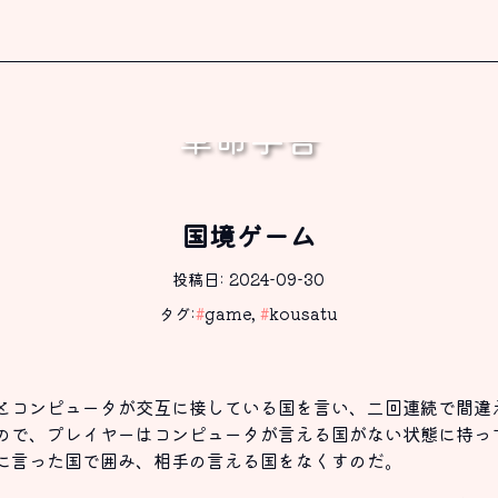
革命学舎
書く、これしか出来ないから。
国境ゲーム
投稿日: 2024-09-30
タグ:
#
game
,
#
kousatu
とコンピュータが交互に接している国を言い、二回連続で間違
ので、プレイヤーはコンピュータが言える国がない状態に持っ
に言った国で囲み、相手の言える国をなくすのだ。