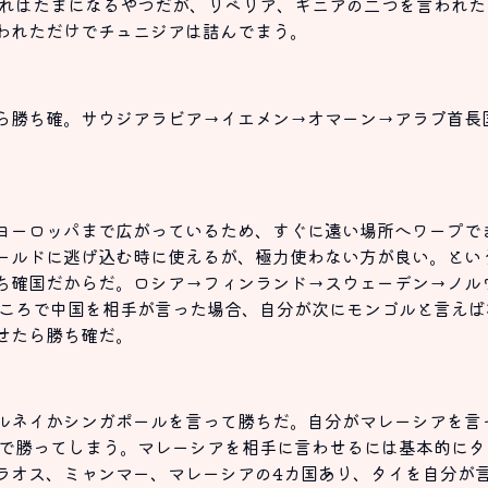
これはたまになるやつだが、リベリア、ギニアの二つを言われ
われただけでチュニジアは詰んでまう。
ら勝ち確。サウジアラビア→イエメン→オマーン→アラブ首長
ヨーロッパまで広がっているため、すぐに遠い場所へワープで
ールドに逃げ込む時に使えるが、極力使わない方が良い。とい
ち確国だからだ。ロシア→フィンランド→スウェーデン→ノル
ところで中国を相手が言った場合、自分が次にモンゴルと言え
せたら勝ち確だ。
ルネイかシンガポールを言って勝ちだ。自分がマレーシアを言
2で勝ってしまう。マレーシアを相手に言わせるには基本的に
ラオス、ミャンマー、マレーシアの4カ国あり、タイを自分が言