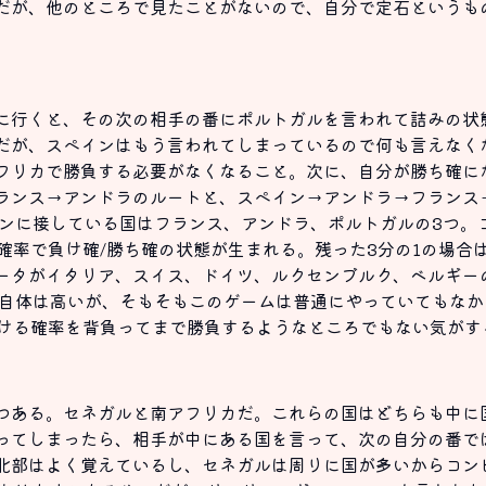
だが、他のところで見たことがないので、自分で定石というも
に行くと、その次の相手の番にポルトガルを言われて詰みの状
だが、スペインはもう言われてしまっているので何も言えなく
フリカで勝負する必要がなくなること。次に、自分が勝ち確に
ランス→アンドラのルートと、スペイン→アンドラ→フランス
インに接している国はフランス、アンドラ、ポルトガルの3つ。
確率で負け確/勝ち確の状態が生まれる。残った3分の1の場合
ータがイタリア、スイス、ドイツ、ルクセンブルク、ベルギー
率自体は高いが、そもそもこのゲームは普通にやっていてもな
負ける確率を背負ってまで勝負するようなところでもない気がす
つある。セネガルと南アフリカだ。これらの国はどちらも中に
ってしまったら、相手が中にある国を言って、次の自分の番で
北部はよく覚えているし、セネガルは周りに国が多いからコン