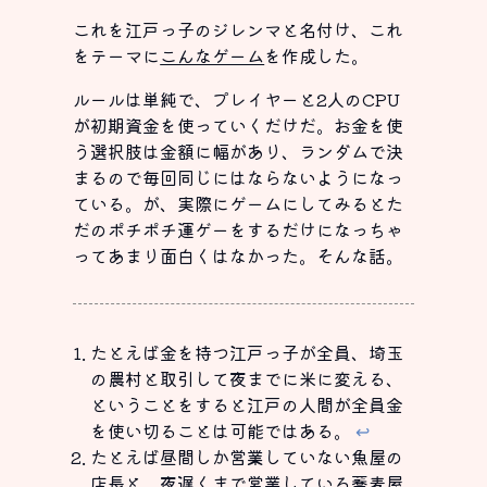
これを江戸っ子のジレンマと名付け、これ
をテーマに
こんなゲーム
を作成した。
ルールは単純で、プレイヤーと2人のCPU
が初期資金を使っていくだけだ。お金を使
う選択肢は金額に幅があり、ランダムで決
まるので毎回同じにはならないようになっ
ている。が、実際にゲームにしてみるとた
だのポチポチ運ゲーをするだけになっちゃ
ってあまり面白くはなかった。そんな話。
たとえば金を持つ江戸っ子が全員、埼玉
の農村と取引して夜までに米に変える、
ということをすると江戸の人間が全員金
を使い切ることは可能ではある。
↩
たとえば昼間しか営業していない魚屋の
店長と、夜遅くまで営業している蕎麦屋