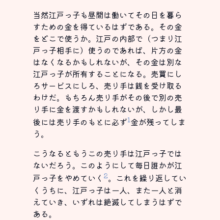
当然江戸っ子も昼間は働いてその日を暮ら
すための金を得ているはずである。その金
をどこで使うか。江戸の内部で（つまり江
戸っ子相手に）使うのであれば、片方の金
はなくなるかもしれないが、その金は別な
江戸っ子が所有することになる。売買にし
ろサービスにしろ、売り手は銭を受け取る
わけだ。もちろん売り手がその後で別の売
り手に金を渡すかもしれないが、しかし最
1
後には売り手のもとに必ず
金が残ってしま
う。
こうなるともうこの売り手は江戸っ子では
ないだろう。このようにして毎日誰かが江
2
戸っ子をやめていく
。これを繰り返してい
くうちに、江戸っ子は一人、また一人と消
えていき、いずれは絶滅してしまうはずで
ある。