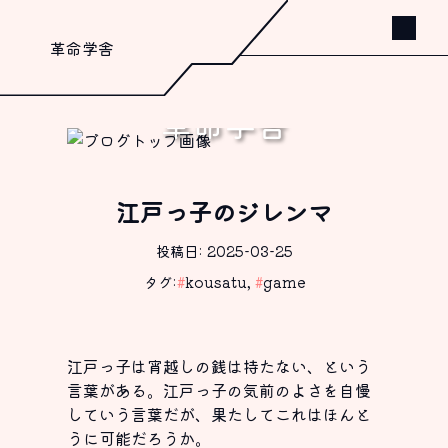
革命学舎
革命学舎
書く、これしか出来ないから。
江戸っ子のジレンマ
投稿日: 2025-03-25
タグ:
#
kousatu
,
#
game
江戸っ子は宵越しの銭は持たない、という
言葉がある。江戸っ子の気前のよさを自慢
していう言葉だが、果たしてこれはほんと
うに可能だろうか。