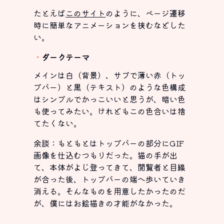
たとえば
このサイト
のように、ページ遷移
時に簡単なアニメーションを挟むなどした
い。
ダークテーマ
メインは白（背景）、サブで薄い赤（トッ
プバー）と黒（テキスト）のような色構成
はシンプルでかっこいいと思うが、暗い色
も使ってみたい。けれどもこの色合いは捨
てたくない。
余談：もともとはトップバーの部分にGIF
画像を仕込むつもりだった。猫の手が出
て、本体がよじ登ってきて、閲覧者と目線
が合った後、トップバーの端へ歩いていき
消える。そんなものを用意したかったのだ
が、僕にはお絵描きの才能がなかった。