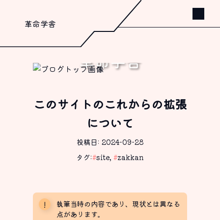
革命学舎
革命学舎
書く、これしか出来ないから。
このサイトのこれからの拡張
について
投稿日: 2024-09-28
タグ:
#
site
,
#
zakkan
執筆当時の内容であり、現状とは異なる
点があります。