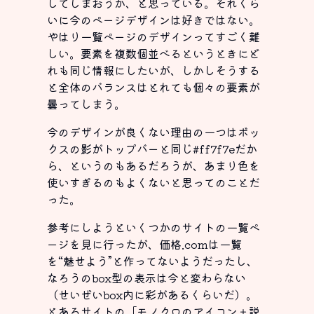
してしまおうか、と思っている。それくら
いに今のページデザインは好きではない。
やはり一覧ページのデザインってすごく難
しい。要素を複数個並べるというときにど
れも同じ情報にしたいが、しかしそうする
と全体のバランスはとれても個々の要素が
曇ってしまう。
今のデザインが良くない理由の一つはボッ
クスの影がトップバーと同じ
#ff7f7e
だか
ら、というのもあるだろうが、あまり色を
使いすぎるのもよくないと思ってのことだ
った。
参考にしようといくつかのサイトの一覧ペ
ージを見に行ったが、価格.comは一覧
を“魅せよう”と作ってないようだったし、
なろうのbox型の表示は今と変わらない
（せいぜいbox内に彩があるくらいだ）。
とあるサイトの「モノクロのアイコン＋説