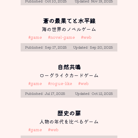
Published: Oct 10, 2025
Updated: Nov 19, 2025
蒼の最果てと水平線
海の世界のノベルゲーム
#game
#novel-game
#web
Published: Sep 17, 2025
Updated: Sep 20, 2025
自然共鳴
ローグライクカードゲーム
#game
#rogue-like
#web
Published: Jul 17, 2025
Updated: Oct 12, 2025
歴史の扉
人物の年代を比べるゲーム
#game
#web