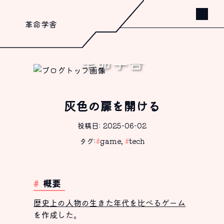
革命学舎
革命学舎
書く、これしか出来ないから。
灰色の扉を開ける
投稿日: 2025-06-02
タグ:
#
game
,
#
tech
概要
歴史上の人物の生きた年代を比べるゲーム
を作成した。