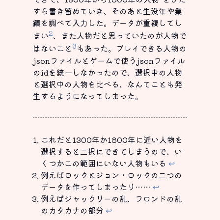
すら書き留めていき、そのあと生没年や業
績を調べて入力した。データが重複してし
2
まい
、また人物だと思っていたのが人物で
3
はないこと
もあった。プレイできる人物の
jsonファイルとゲームで使うjsonファイル
のidを統一しなかったので、選択中の人物
と選択中の人物を比べる、なんてことも発
生するようになってしまった。
これだと1300年か1800年に近い人物を
選択すると二択にできてしまうので、い
くつかこの範囲にいない人物もいる
↩
例えばロックとジョン・ロックの二つの
データを作ってしまったり……
↩
例えばジャックリーの乱、フロンドの乱
のカタカナの部分
↩