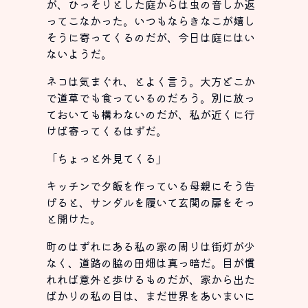
が、ひっそりとした庭からは虫の音しか返
ってこなかった。いつもならきなこが嬉し
そうに寄ってくるのだが、今日は庭にはい
ないようだ。
ネコは気まぐれ、とよく言う。大方どこか
で道草でも食っているのだろう。別に放っ
ておいても構わないのだが、私が近くに行
けば寄ってくるはずだ。
「ちょっと外見てくる」
キッチンで夕飯を作っている母親にそう告
げると、サンダルを履いて玄関の扉をそっ
と開けた。
町のはずれにある私の家の周りは街灯が少
なく、道路の脇の田畑は真っ暗だ。目が慣
れれば意外と歩けるものだが、家から出た
ばかりの私の目は、まだ世界をあいまいに