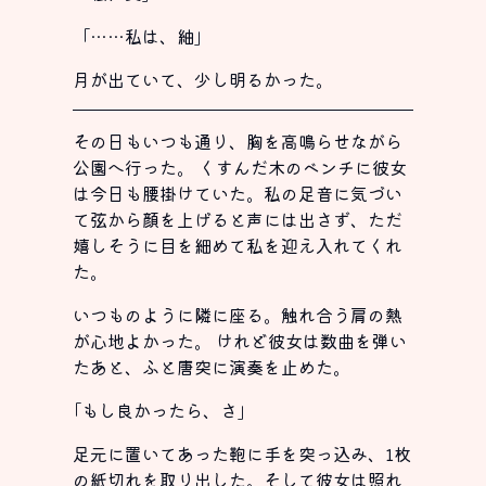
「……私は、紬」
月が出ていて、少し明るかった。
その日もいつも通り、胸を高鳴らせながら
公園へ行った。 くすんだ木のベンチに彼女
は今日も腰掛けていた。私の足音に気づい
て弦から顔を上げると声には出さず、ただ
嬉しそうに目を細めて私を迎え入れてくれ
た。
いつものように隣に座る。触れ合う肩の熱
が心地よかった。 けれど彼女は数曲を弾い
たあと、ふと唐突に演奏を止めた。
｢もし良かったら、さ｣
足元に置いてあった鞄に手を突っ込み、1枚
の紙切れを取り出した。そして彼女は照れ