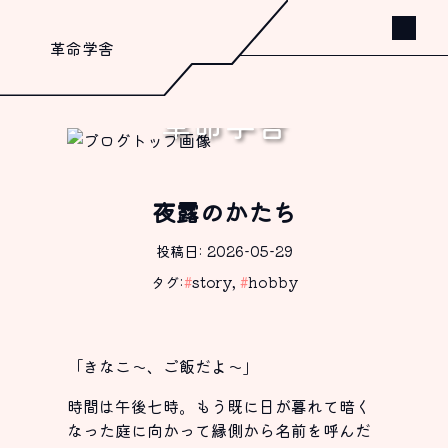
革命学舎
革命学舎
書く、これしか出来ないから。
夜露のかたち
投稿日: 2026-05-29
タグ:
#
story
,
#
hobby
「きなこ〜、ご飯だよ〜」
時間は午後七時。もう既に日が暮れて暗く
なった庭に向かって縁側から名前を呼んだ