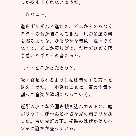
しか捉えてくれないようだ。
「きなこ〜」
道をずんずんと進むと、どこからともなく
ギターの音が聞こえてきた。爪が金属の線
を擦るような、ひそやかな音色。荒っぽく
なくて、どこか寂しげで、だけどひどく落
ち着いたギターの音だった。
（……どこからだろう？）
吸い寄せられるように私は音のする方へと
足を向けた。一歩進むごとに、夜の空気を
割って音楽が鮮明になっていく。
近所の小さな公園を覗き込んでみると、暗
がりの中にぽつんと小さな光の溜まりがあ
った。古い街灯の下。塗装のはげかけたベ
ンチに誰かが座っている。