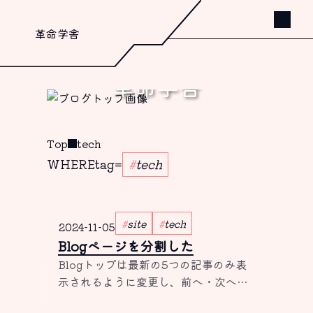
革命学舎
革命学舎
書く、これしか出来ないから。
Top
tech
WHERE
tag
=
tech
site
tech
2024-11-05
Blogページを分割した
Blogトップは最新の5つの記事のみ表
示されるように変更し、前へ・次へボ
タンを付けるなどした