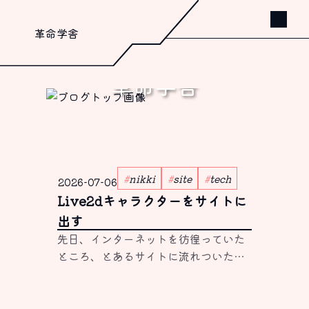
革命学舎
革命学舎
書く、これしか出来ないから。
nikki
site
tech
2026-07-06
Live2dキャラクターをサイトに
出す
先日、インターネットを彷徨っていた
ところ、とあるサイトに流れついた。
サイトにアクセスすると左下に可愛い
魔法少女が動いていて、視線は自分の
マウスを追いかけていた。 （なんだ、