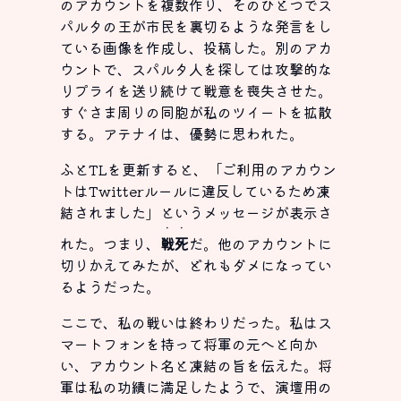
のアカウントを複数作り、そのひとつでス
パルタの王が市民を裏切るような発言をし
ている画像を作成し、投稿した。別のアカ
ウントで、スパルタ人を探しては攻撃的な
リプライを送り続けて戦意を喪失させた。
すぐさま周りの同胞が私のツイートを拡散
する。アテナイは、優勢に思われた。
ふとTLを更新すると、「ご利用のアカウン
トはTwitterルールに違反しているため凍
結されました」というメッセージが表示さ
・・
れた。つまり、
戦死
だ。他のアカウントに
切りかえてみたが、どれもダメになってい
るようだった。
ここで、私の戦いは終わりだった。私はス
マートフォンを持って将軍の元へと向か
い、アカウント名と凍結の旨を伝えた。将
軍は私の功績に満足したようで、演壇用の