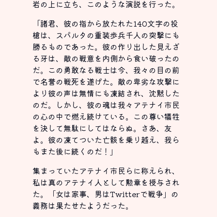
岩の上に立ち、このような演説を行った。
「諸君、彼の指から放たれた140文字の投
槍は、スパルタの重装歩兵千人の突撃にも
勝るものであった。彼の作り出した見えざ
る牙は、敵の戦意を内側から食い破ったの
だ。この勇敢なる戦士は今、我々の目の前
で名誉の戦死を遂げた。敵の卑劣な攻撃に
より彼の声は無情にも凍結され、沈黙した
のだ。しかし、彼の魂は我々アテナイ市民
の心の中で燃え続けている。この尊い犠牲
を決して無駄にしてはならぬ。さあ、友
よ。彼の凍てついた亡骸を乗り越え、我ら
もまた後に続くのだ！」
集まっていたアテナイ市民らに称えられ、
私は真のアテナイ人として勲章を授与され
た。「女は家事、男はTwitterで戦争」の
義務は果たせたようだった。