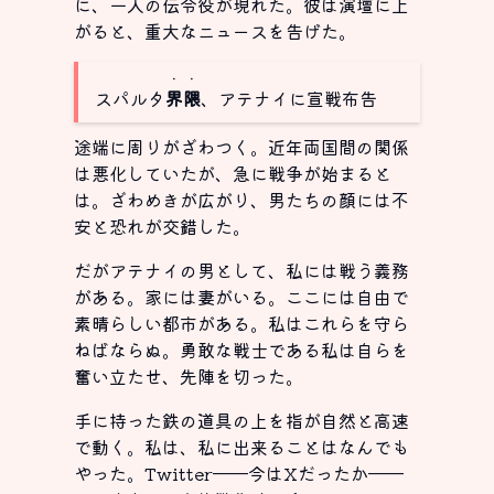
に、一人の伝令役が現れた。彼は演壇に上
がると、重大なニュースを告げた。
・・
スパルタ
界隈
、アテナイに宣戦布告
途端に周りがざわつく。近年両国間の関係
は悪化していたが、急に戦争が始まると
は。ざわめきが広がり、男たちの顔には不
安と恐れが交錯した。
だがアテナイの男として、私には戦う義務
がある。家には妻がいる。ここには自由で
素晴らしい都市がある。私はこれらを守ら
ねばならぬ。勇敢な戦士である私は自らを
奮い立たせ、先陣を切った。
手に持った鉄の道具の上を指が自然と高速
で動く。私は、私に出来ることはなんでも
やった。Twitter──今はXだったか──