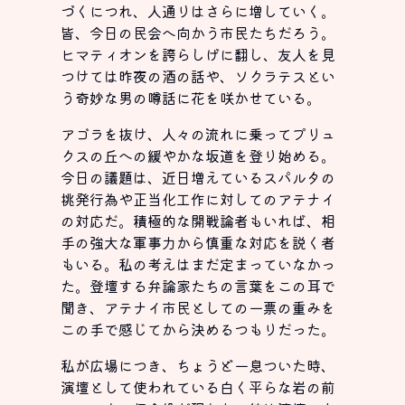
づくにつれ、人通りはさらに増していく。
皆、今日の民会へ向かう市民たちだろう。
ヒマティオンを誇らしげに翻し、友人を見
つけては昨夜の酒の話や、ソクラテスとい
う奇妙な男の噂話に花を咲かせている。
アゴラを抜け、人々の流れに乗ってプリュ
クスの丘への緩やかな坂道を登り始める。
今日の議題は、近日増えているスパルタの
挑発行為や正当化工作に対してのアテナイ
の対応だ。積極的な開戦論者もいれば、相
手の強大な軍事力から慎重な対応を説く者
もいる。私の考えはまだ定まっていなかっ
た。登壇する弁論家たちの言葉をこの耳で
聞き、アテナイ市民としての一票の重みを
この手で感じてから決めるつもりだった。
私が広場につき、ちょうど一息ついた時、
演壇として使われている白く平らな岩の前