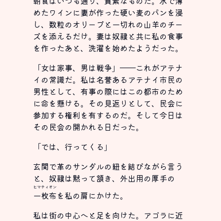
朝食はいつも通り、質素なものだ。水で薄
めたワインに妻が作った硬い麦のパンを浸
し、数粒のオリーブと一切れの山羊のチー
ズを添えるだけ。妻は奴隷と共に私の食事
を作ったあと、洗濯を始めたようだった。
「女は家事、男は戦争」──これがアテナ
イの常識だ。私は名誉あるアテナイ市民の
男性として、有事の際にはこの都市のため
に命を懸ける。その見返りとして、民会に
参加する権利を有するのだ。そして今日は
その民会の開かれる日だった。
「では、行ってくる」
玄関で革のサンダルの紐を結びながら言う
と、奴隷は黙って頷き、外出用の厚手の
ヒマティオン
一枚布
を私の肩にかけた。
私は街の中心へと足を向けた。アゴラに近