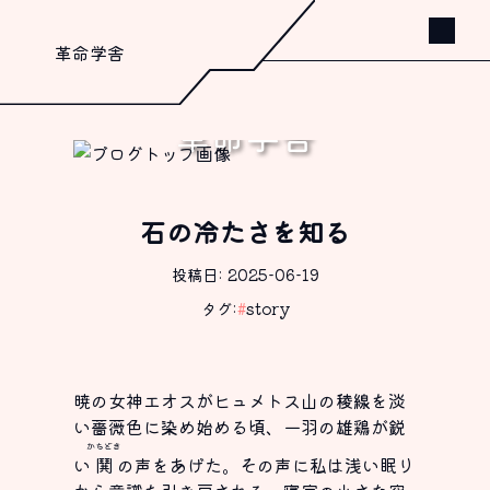
革命学舎
革命学舎
書く、これしか出来ないから。
石の冷たさを知る
投稿日: 2025-06-19
タグ:
#
story
暁の女神エオスがヒュメトス山の稜線を淡
い薔薇色に染め始める頃、一羽の雄鶏が鋭
かちどき
い
鬨
の声をあげた。その声に私は浅い眠り