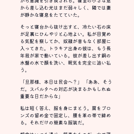
から意識を引き戻される。寝室の小さな窓
から差し込む光はまだ弱々しく、隣では妻
が静かな寝息をたてていた。
そっと寝台から抜け出すと、冷たい石の床
が足裏にひんやりと心地よい。私が目覚め
る気配を察してか、奴隷が音もなく部屋に
入ってきた。トラキア出身の彼は、もう長
年我が家で働いている。彼が差し出す銅の
水盤の水で顔を洗い、眠気を完全に追い払
う。
「旦那様、本日は民会へ？」 「ああ、そう
だ。スパルタへの対応が決まるかもしれぬ
重要な日だからな」
私は短く答え、服を身にまとう。肩をブロ
ンズの留め金で固定し、腰を革の帯で締め
る。それだけの簡素な服装だ。