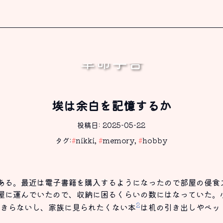
革命学舎
書く、これしか出来ないから。
埃は余白を記憶するか
投稿日: 2025-05-22
タグ:
#
nikki
,
#
memory
,
#
hobby
ある。最近は電子書籍を購入するようになったので部屋の侵食
屋に運んでいたので、収納に困るくらいの数にはなっていた。
2
りきらないし、家族に見られたくない本
は机の引き出しやベッ