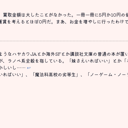
、買取金額は大したことがなかった。一冊一冊に5円か10円の
の運賃を考えるとほぼ0円だ。まあ、お金を増やしに行ったわけ
ようなハヤカワJAとか海外SFとか講談社文庫の普通の本が置
が、ラノベ系全般を指している。「妹さえいればいい」とか「
かしいし……
↩
いればいい」、「魔法科高校の劣等生」、「ノーゲーム・ノー