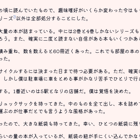
の頃に読んでいたもので、趣味嗜好がいくらか変わった今はも
3
リーズ
以外は全部処分することにした。
大量の本が詰まっている。中には2巻と4巻しかないシリーズ
ろう。また、確実に二度と読まない自信がある本もいくつかあ
積み重ね、数を数えると60冊近くあった。これでも部屋の本
った。
サイクルするには決まった日まで待つ必要がある。ただ、確実
、しかし僕は駐車場に車をとめる事がかなり苦手でひとりで行
する。1番近いのは5駅となりの店舗だ。僕は覚悟を決めた。
リュックサックを持ってきた。中のものを全て出し、本を詰め
運ぶのが仕事だとでも言うような風格があった。
ったので、大きな紙袋も持ってきた。幸い、ひとつの紙袋に残
らいの量の本が入っているが、紙袋の紐が手にくい込んでかな