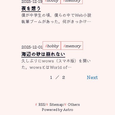
2025-12-19
夜を想う
僕が中学生の頃、僕らの中でWeb小説
執筆ブームがあった。何がきっかけだ
ったのかは思い出せないが、友人の数
名はWeb小説を書いていた。例に漏れ
ず僕もなろうを書いていたわけだが、
hobby
memory
中三か高一のタイミングで黒歴史だと
2025-12-01
思って消してしまった。そのため現
海辺の砂は崩れない
在、僕の作品がある場所はノクターン
久しぶりにwows（スマホ版）を開い
ノベルズだけである。
た。wowsとはWorld of
Warships（スマホ版はこの後にblitz
Next
1
／
2
という言葉が続く）の略で、史実の艦
艇を使って戦う3Dの対人艦戦ゲーム
だ。僕は一時期、このゲームにハマっ
ていたことがあったのだが、次第にや
RSS
/
Sitemap
/
Others
らなくなってしまった。 スマホゲーム
Powered by Astro
はしばらくや...