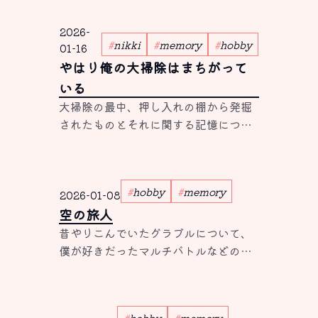
が、ひっそりとした庭からは虫の音し
か返ってこなかった。いつもならきな
2026-
こが嬉しそうに寄ってくるのだが、今
nikki
memory
hobby
01-16
日は庭にはいないようだ。 ネコは気ま
やはり俺の大掃除はまちがって
ぐれ、とよく言う。大方どこかで道草
いる
でも食っているのだろう。別...
大掃除の最中、押し入れの棚から発掘
されたものとそれに関する記憶につい
て
hobby
memory
2026-01-08
空の旅人
昔やりこんでいたグラブルについて、
僕が好きだったマルチバトルなどの懐
かしい話
hobby
memory