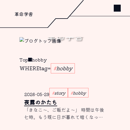
革命学舎
革命学舎
書く、これしか出来ないから。
Top
hobby
WHERE
tag
=
hobby
story
hobby
2026-05-29
夜露のかたち
「きなこ〜、ご飯だよ〜」 時間は午後
七時。もう既に日が暮れて暗くなった
庭に向かって縁側から名前を呼んだ