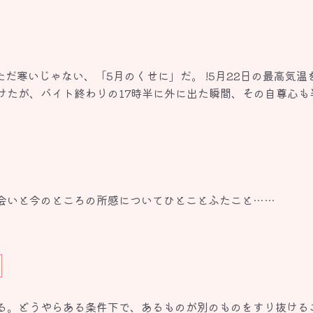
だ寒いじゃない、「5月のくせに」だ。 !5月22日の最高気温を
けたが、バイト終わりの17時半に外に出た瞬間、その自尊心も
上着を持ってこなかったことを後...
会いと今のところの所感についてひとことふたこと……
る。どうやらある条件下で、あるものが別のものをすり抜ける