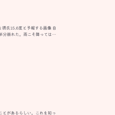
摂氏15.6度と予報する画像 自
半分崩れた。雨こそ降ってはい
ことがあるらしい。これを知っ