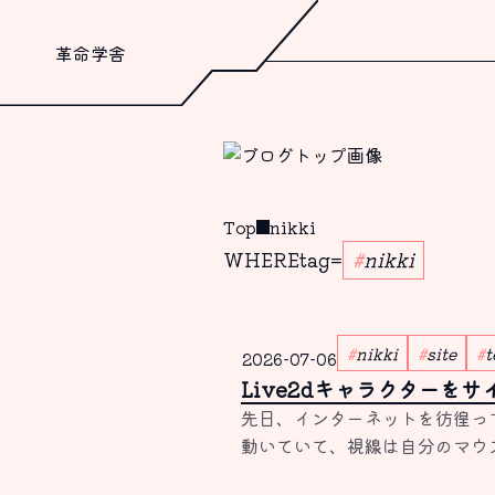
革命学舎
Top
nikki
WHERE
tag
=
nikki
nikki
site
t
2026-07-06
Live2dキャラクターを
先日、インターネットを彷徨っ
動いていて、視線は自分のマウ