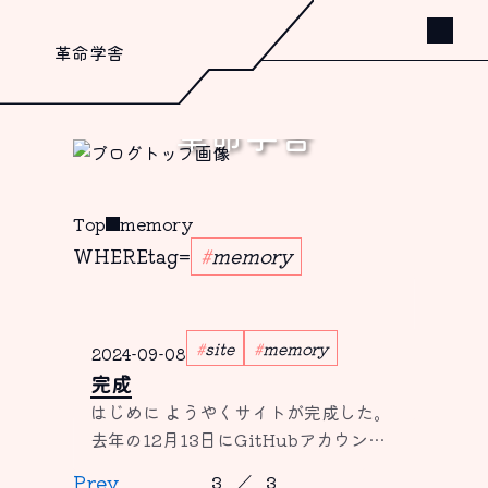
革命学舎
革命学舎
書く、これしか出来ないから。
Top
memory
WHERE
tag
=
memory
site
memory
2024-09-08
完成
はじめに ようやくサイトが完成した。
去年の12月13日にGitHubアカウント
を作成してサイトを作り始め、自分の
Prev
3
／
3