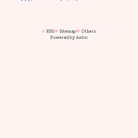
手で思うように設計できるのが楽しく
て2ヶ月ほど触ったが、自分には技術
的な課題が多いことに気がついて半年
くらい放置していた。今年の7月になっ
RSS
/
Sitemap
/
Others
てから~~デカ学のテストや課題から逃
Powered by Astro
げるために~~再び触り始め、完成に至
った。