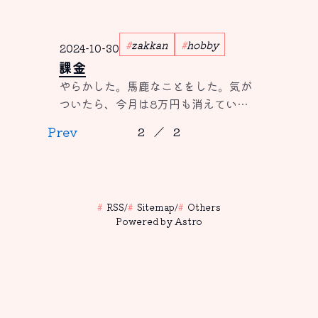
――そんな、僕と本とのささやかな別
れの話
zakkan
hobby
2024-10-30
課金
やらかした。馬鹿なことをした。気が
ついたら、今月は8万円も消えてい
た。ゲームの課金によって。
Prev
2
／
2
RSS
/
Sitemap
/
Others
Powered by Astro