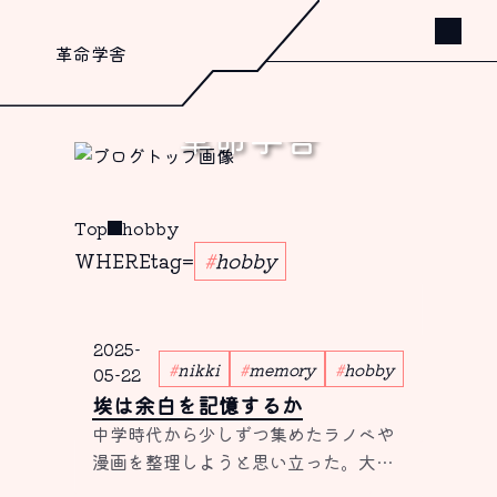
革命学舎
革命学舎
書く、これしか出来ないから。
Top
hobby
WHERE
tag
=
hobby
2025-
nikki
memory
hobby
05-22
埃は余白を記憶するか
中学時代から少しずつ集めたラノベや
漫画を整理しようと思い立った。大量
の本を抱えてブックオフへと向かった